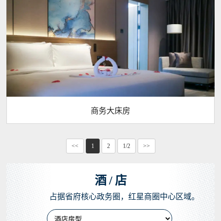
商务大床房
<<
1
2
1/2
>>
酒
/
店
占据省府核心政务圈，红星商圈中心区域。